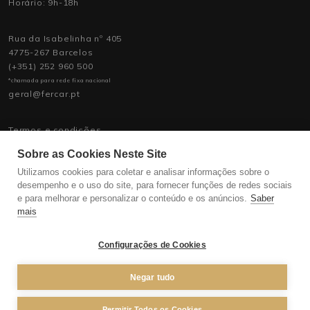
Horário: 9h-18h
Rua da Isabelinha nº 405
4775-267 Barcelos
(+351) 252 960 500
*chamada para rede fixa nacional
geral@fercar.pt
Termos e condições
Política de Privacidade
Sobre as Cookies Neste Site
Política de Assistência
Recrutamento
Utilizamos cookies para coletar e analisar informações sobre o
desempenho e o uso do site, para fornecer funções de redes sociais
e para melhorar e personalizar o conteúdo e os anúncios.
Saber
mais
Configurações de Cookies
Negar tudo
Permitir Todos os Cookies