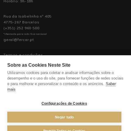
Horário: 9h-18h
Rua da Isabelinha nº 405
4775-267 Barcelos
(+351) 252 960 500
*chamada para rede fixa nacional
geral@fercar.pt
Termos e condições
Política de Privacidade
Sobre as Cookies Neste Site
Política de Assistência
Recrutamento
Utilizamos cookies para coletar e analisar informações sobre o
desempenho e o uso do site, para fornecer funções de redes sociais
e para melhorar e personalizar o conteúdo e os anúncios.
Saber
mais
Configurações de Cookies
Negar tudo
Permitir Todos os Cookies