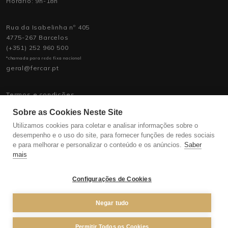
Horário: 9h-18h
Rua da Isabelinha nº 405
4775-267 Barcelos
(+351) 252 960 500
*chamada para rede fixa nacional
geral@fercar.pt
Termos e condições
Política de Privacidade
Sobre as Cookies Neste Site
Política de Assistência
Recrutamento
Utilizamos cookies para coletar e analisar informações sobre o
desempenho e o uso do site, para fornecer funções de redes sociais
e para melhorar e personalizar o conteúdo e os anúncios.
Saber
mais
Configurações de Cookies
Negar tudo
Permitir Todos os Cookies