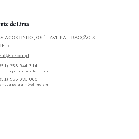
nte de Lima
A AGOSTINHO JOSÉ TAVEIRA, FRACÇÃO S |
TE 5
ral@fercar.pt
351) 258 944 314
amada para a rede fixa nacional
351) 966 390 088
amada para a móvel nacional