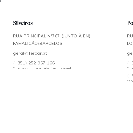
Silveiros
Po
RUA PRINCIPAL Nº767 (JUNTO À EN),
RU
FAMALICÃO/BARCELOS
LO
geral@fercar.pt
ge
(+351) 252 967 166
(+
*chamada para a rede fixa nacional
*ch
(+
*ch