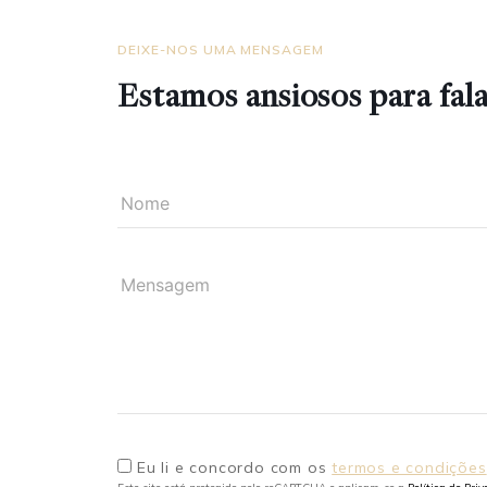
DEIXE-NOS UMA MENSAGEM
Estamos ansiosos para fal
Nome
Mensagem
Eu li e concordo com os
termos e condições