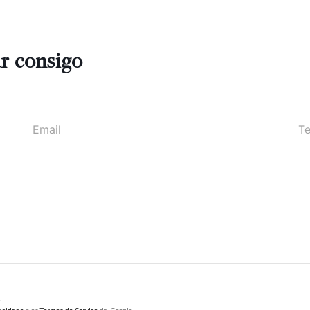
ar consigo
Email
T
.