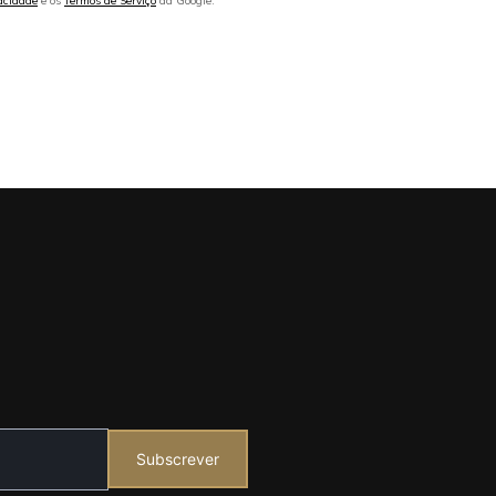
vacidade
e os
Termos de Serviço
da Google.
Subscrever