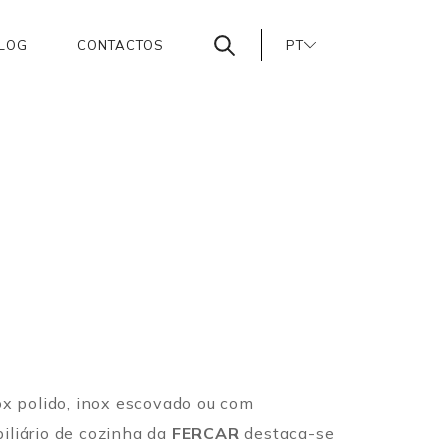
LOG
CONTACTOS
PT
EN
ES
ox polido, inox escovado ou com
iliário de cozinha da
FERCAR
destaca-se