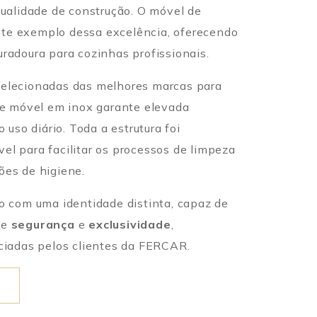
qualidade de construção. O móvel de
te exemplo dessa excelência, oferecendo
uradoura para cozinhas profissionais.
selecionadas das melhores marcas para
ste móvel em inox garante elevada
o uso diário. Toda a estrutura foi
el para facilitar os processos de limpeza
ões de higiene.
io com uma identidade distinta, capaz de
de
segurança
e
exclusividade
,
eciadas pelos clientes da FERCAR.