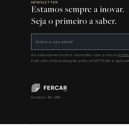
NEWSLETTER
Estamos sempre a inovar.
Seja o primeiro a saber.
Ao subscrever está a concordar com a nossa
Polít
Este site está protegido pelo reCAPTCHA e aplic
Horário: 9h-18h