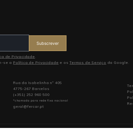
Subscrever
ica de Privacidade
.
am-se a
Política de Privacidade
e os
Termos de Serviço
da Google.
Rua da Isabelinha nº 405
Te
4775-267 Barcelos
Po
(+351) 252 960 500
Pol
*chamada para rede fixa nacional
Re
geral@fercar.pt