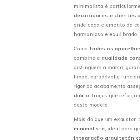
minimalista é particularm
decoradores e clientes
onde cada elemento da co
harmonioso e equilibrado.
Como
todos os aparelho
combina a
qualidade con
distinguem a marca, gara
limpo, agradável e funcion
rigor do acabamento ass
diário
, traços que reforç
deste modelo.
Mais do que um exaustor,
minimalista
, ideal para q
integração arquitetóni