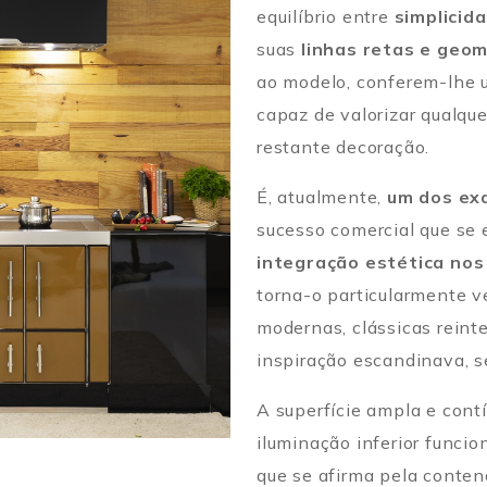
equilíbrio entre
simplicid
suas
linhas retas e geom
ao modelo, conferem-lhe 
capaz de valorizar qualqu
restante decoração.
É, atualmente,
um dos ex
sucesso comercial que se 
integração estética nos
torna-o particularmente v
modernas, clássicas reint
inspiração escandinava, s
A superfície ampla e cont
iluminação inferior funcio
que se afirma pela conte