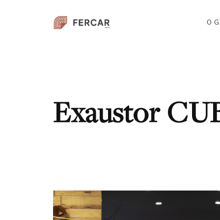
O 
Exaustor CU