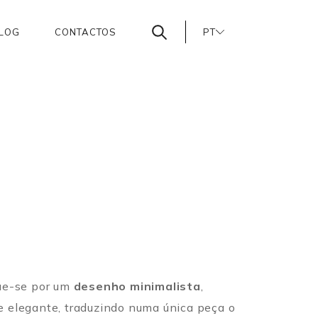
LOG
CONTACTOS
PT
EN
ES
ue-se por um
desenho minimalista
,
 elegante, traduzindo numa única peça o