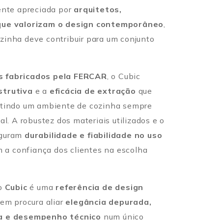
ente apreciada por
arquitetos,
 que valorizam o design contemporâneo
,
zinha deve contribuir para um conjunto
s fabricados pela FERCAR
, o Cubic
strutiva
e a
eficácia de extração
que
ntindo um ambiente de cozinha sempre
al. A robustez dos materiais utilizados e o
eguram
durabilidade e fiabilidade no uso
am a confiança dos clientes na escolha
 o
Cubic
é uma
referência de design
uem procura aliar
elegância depurada,
ca e desempenho técnico
num único