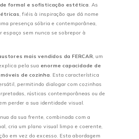
ade formal e sofisticação estética
. As
étricas
, fiéis à inspiração que dá nome
uma presença sóbria e contemporânea,
er espaço sem nunca se sobrepor à
austores mais vendidos da FERCAR
, um
explica pela sua
enorme capacidade de
 móveis de cozinha
. Esta característica
ersátil, permitindo dialogar com cozinhas
erpretadas, rústicas contemporâneas ou de
em perder a sua identidade visual.
ínua da sua frente, combinada com a
nal, cria um plano visual limpo e coerente,
nção em vez do excesso. Esta abordagem