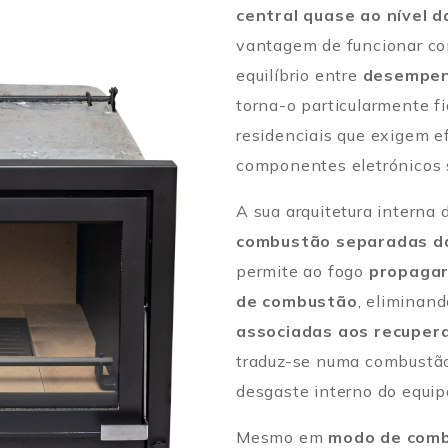
central quase ao nível 
vantagem de funcionar c
equilíbrio entre
desempen
torna-o particularmente fi
residenciais que exigem 
componentes eletrónicos 
A sua arquitetura interna
combustão separadas da
permite ao fogo
propagar
de combustão
, eliminan
associadas aos recupera
traduz-se numa combustão
desgaste interno do equi
Mesmo em
modo de comb