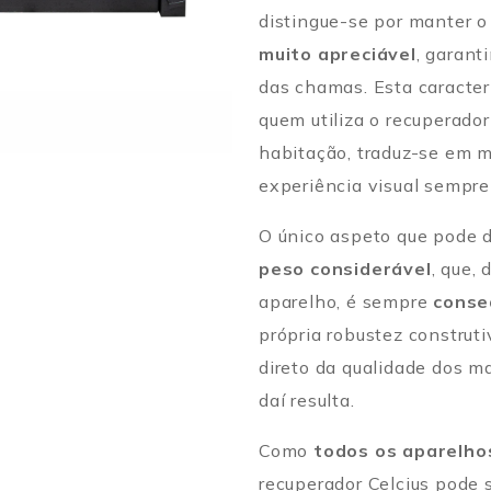
distingue-se por manter 
muito apreciável
, garant
das chamas. Esta caracterí
quem utiliza o recuperado
habitação, traduz-se em
experiência visual sempre 
O único aspeto que pode d
peso considerável
, que,
aparelho, é sempre
conse
própria robustez construt
direto da qualidade dos ma
daí resulta.
Como
todos os aparelho
recuperador Celcius pode 