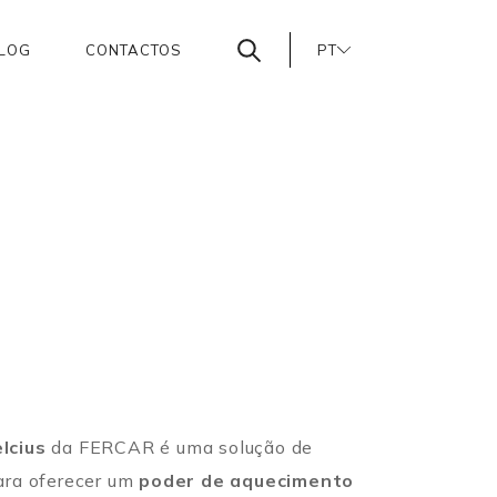
LOG
CONTACTOS
PT
EN
ES
lcius
da FERCAR é uma solução de
ara oferecer um
poder de aquecimento