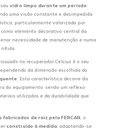
o seu
vidro limpo durante um período
indo uma visão constante e desimpedida
stica, particularmente valorizada por
r como elemento decorativo central da
 menor necessidade de manutenção e numa
nítida.
issuadir no recuperador Celcius é o seu
 dependendo da dimensão escolhida do
quente
. Esta característica decorre da
iva do equipamento, sendo um reflexo
teriais utilizados e da durabilidade que
s fabricados de raiz pela FERCAR
, o
ser
construído à medida
, adaptando-se