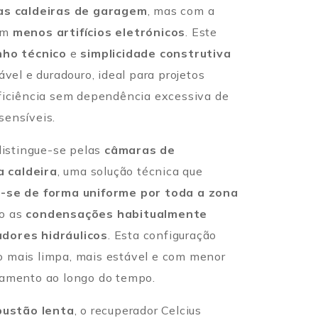
das caldeiras de garagem
, mas com a
om
menos artifícios eletrónicos
. Este
ho técnico
e
simplicidade construtiva
ável e duradouro, ideal para projetos
eficiência sem dependência excessiva de
sensíveis.
 distingue-se pelas
câmaras de
 caldeira
, uma solução técnica que
-se de forma uniforme por toda a zona
do as
condensações habitualmente
dores hidráulicos
. Esta configuração
 mais limpa, mais estável e com menor
pamento ao longo do tempo.
ustão lenta
, o recuperador Celcius