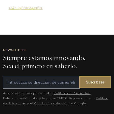
MÁS INFORMACIÓN
NEWSLETTER
Siempre estamos innovando.
Sea el primero en saberlo.
Suscríbase
Al suscribirse acepta nuestra
Política de Privacidad
.
Este sitio está protegido por reCAPTCHA y se aplica a
Política
de Privacidad
y el
Condiciones de uso
de Google.