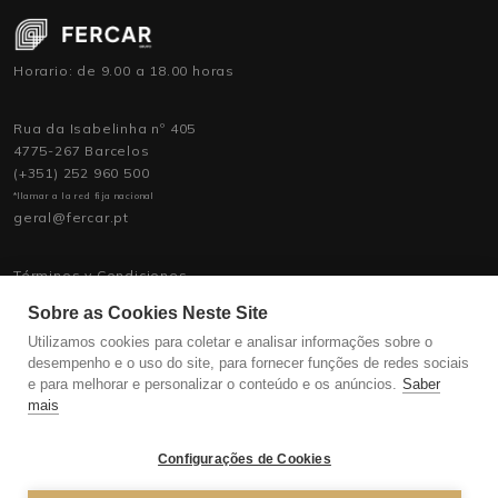
Horario: de 9.00 a 18.00 horas
Rua da Isabelinha nº 405
4775-267 Barcelos
(+351) 252 960 500
*llamar a la red fija nacional
geral@fercar.pt
Términos y Condiciones
Política de Privacidad
Sobre as Cookies Neste Site
Política de Asistencia
Contratación de personal
Utilizamos cookies para coletar e analisar informações sobre o
desempenho e o uso do site, para fornecer funções de redes sociais
e para melhorar e personalizar o conteúdo e os anúncios.
Saber
mais
Configurações de Cookies