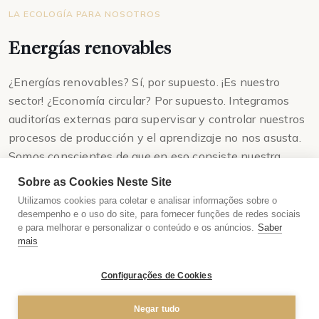
LA ECOLOGÍA PARA NOSOTROS
Energías renovables
¿Energías renovables? Sí, por supuesto. ¡Es nuestro
sector! ¿Economía circular? Por supuesto. Integramos
auditorías externas para supervisar y controlar nuestros
procesos de producción y el aprendizaje no nos asusta.
Somos conscientes de que en eso consiste nuestra
ecología... ¡pero es mucho más! Es pensar en crear
Sobre as Cookies Neste Site
objetos fascinantes con materiales sencillos. Es luchar
Utilizamos cookies para coletar e analisar informações sobre o
claramente contra la obsolescencia programada. Es
desempenho e o uso do site, para fornecer funções de redes sociais
e para melhorar e personalizar o conteúdo e os anúncios.
Saber
garantizar la asistencia en piezas y la capacidad de
mais
intervención para los productos de más de 15 años. Es,
sobre todo, valorar las competencias del capital humano
Configurações de Cookies
de nuestro grupo.
Negar tudo