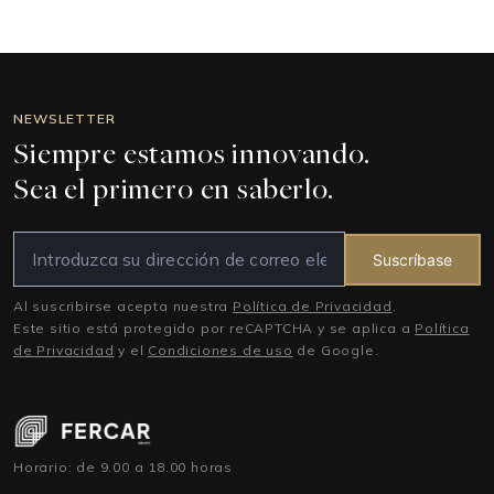
NEWSLETTER
Siempre estamos innovando.
Sea el primero en saberlo.
Suscríbase
Al suscribirse acepta nuestra
Política de Privacidad
.
Este sitio está protegido por reCAPTCHA y se aplica a
Política
de Privacidad
y el
Condiciones de uso
de Google.
Horario: de 9.00 a 18.00 horas