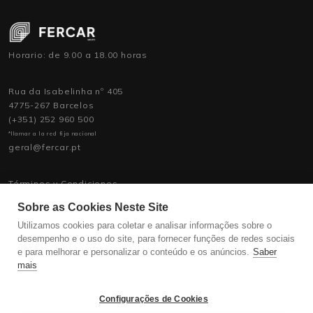
Horario: de 9.00 a 18.00 horas
Rua da Isabelinha nº 405
4775-267 Barcelos
(+351) 252 960 500
*llamar a la red fija nacional
geral@fercar.pt
Términos y Condiciones
Política de Privacidad
Sobre as Cookies Neste Site
Política de Asistencia
Contratación de personal
Utilizamos cookies para coletar e analisar informações sobre o
desempenho e o uso do site, para fornecer funções de redes sociais
e para melhorar e personalizar o conteúdo e os anúncios.
Saber
mais
Configurações de Cookies