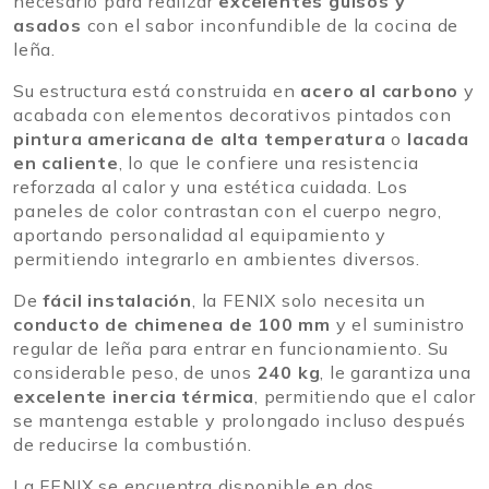
necesario para realizar
excelentes guisos y
asados
con el sabor inconfundible de la cocina de
leña.
Su estructura está construida en
acero al carbono
y
acabada con elementos decorativos pintados con
pintura americana de alta temperatura
o
lacada
en caliente
, lo que le confiere una resistencia
reforzada al calor y una estética cuidada. Los
paneles de color contrastan con el cuerpo negro,
aportando personalidad al equipamiento y
permitiendo integrarlo en ambientes diversos.
De
fácil instalación
, la FENIX solo necesita un
conducto de chimenea de 100 mm
y el suministro
regular de leña para entrar en funcionamiento. Su
considerable peso, de unos
240 kg
, le garantiza una
excelente inercia térmica
, permitiendo que el calor
se mantenga estable y prolongado incluso después
de reducirse la combustión.
La FENIX se encuentra disponible en dos