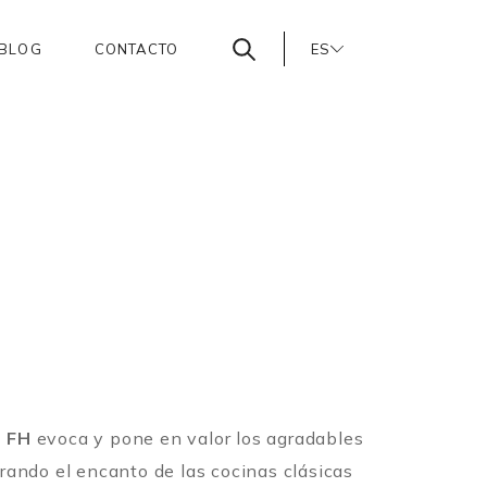
BLOG
CONTACTO
ES
PT
EN
H FH
evoca y pone en valor los agradables
rando el encanto de las cocinas clásicas