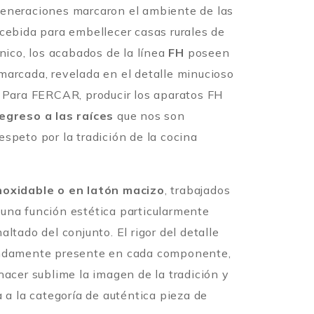
generaciones marcaron el ambiente de las
ncebida para embellecer casas rurales de
ónico, los acabados de la línea
FH
poseen
marcada, revelada en el detalle minucioso
. Para FERCAR, producir los aparatos FH
egreso a las raíces
que nos son
speto por la tradición de la cocina
noxidable o en latón macizo
, trabajados
una función estética particularmente
ltado del conjunto. El rigor del detalle
undamente presente en cada componente,
hacer sublime la imagen de la tradición y
a a la categoría de auténtica pieza de