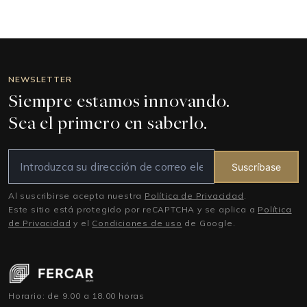
NEWSLETTER
Siempre estamos innovando.
Sea el primero en saberlo.
Suscríbase
Al suscribirse acepta nuestra
Política de Privacidad
.
Este sitio está protegido por reCAPTCHA y se aplica a
Política
de Privacidad
y el
Condiciones de uso
de Google.
Horario: de 9.00 a 18.00 horas