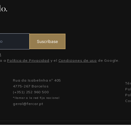
o.
Suscríbase
d
.
ca a
Política de Privacidad
y el
Condiciones de uso
de Google.
Rua da Isabelinha nº 405
Té
4775-267 Barcelos
Pol
(+351) 252 960 500
Pol
*llamar a la red fija nacional
Co
geral@fercar.pt