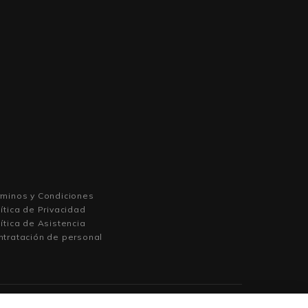
rminos y Condiciones
ítica de Privacidad
ítica de Asistencia
ntratación de personal