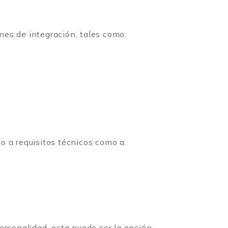
ones de integración, tales como:
o a requisitos técnicos como a
ersonalidad, esta puede ser la opción