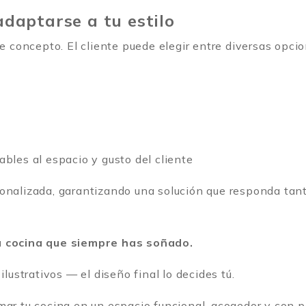
daptarse a tu estilo
te concepto. El cliente puede elegir entre diversas opci
bles al espacio y gusto del cliente
onalizada, garantizando una solución que responda tant
la cocina que siempre has soñado.
strativos — el diseño final lo decides tú.
mar tu cocina en un espacio funcional, acogedor y con p