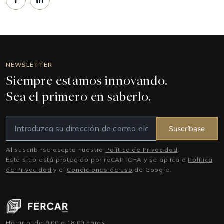
NEWSLETTER
Siempre estamos innovando.
Sea el primero en saberlo.
Suscríbase
Al suscribirse acepta nuestra
Política de Privacidad
.
Este sitio está protegido por reCAPTCHA y se aplica a
Política
de Privacidad
y el
Condiciones de uso
de Google.
Horario: de 9.00 a 18.00 horas