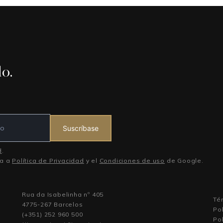
o.
Suscríbase
d
.
ca a
Política de Privacidad
y el
Condiciones de uso
de Google.
Rua da Isabelinha nº 405
Té
4775-267 Barcelos
Pol
(+351) 252 960 500
Pol