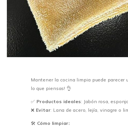
Mantener la cocina limpia puede parecer un
lo que piensas! 👌
✅
Productos ideales
: Jabón rosa, esponj
❌
Evitar
: Lana de acero, lejía, vinagre o l
🛠️
Cómo limpiar: