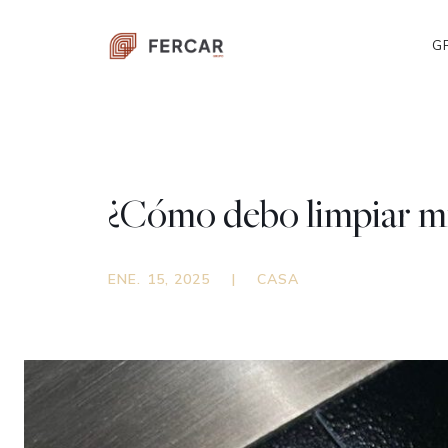
G
¿Cómo debo limpiar mi
ENE. 15, 2025
|
CASA