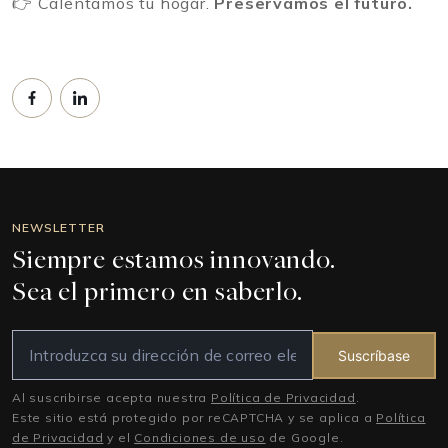
👉 Calentamos tu hogar.
Preservamos el futuro.
NEWSLETTER
Siempre estamos innovando.
Sea el primero en saberlo.
Suscríbase
Al suscribirse acepta nuestra
Política de Privacidad
.
Este sitio está protegido por reCAPTCHA y se aplica a
Política
de Privacidad
y el
Condiciones de uso
de Google.