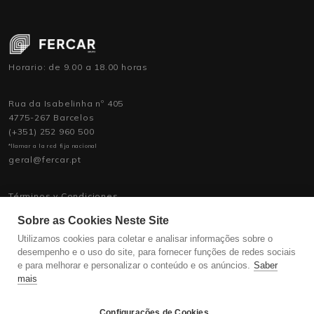
Horario: de 9.00 a 18.00 horas
Rua da Isabelinha nº 405
4775-267 Barcelos
(+351) 252 960 500
*llamar a la red fija nacional
geral@fercar.pt
Términos y Condiciones
Política de Privacidad
Sobre as Cookies Neste Site
Política de Asistencia
Contratación de personal
Utilizamos cookies para coletar e analisar informações sobre o
desempenho e o uso do site, para fornecer funções de redes sociais
e para melhorar e personalizar o conteúdo e os anúncios.
Saber
mais
Configurações de Cookies